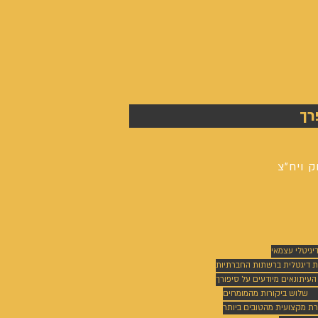
רך
ק ויח"צ
דיגיטלי עצמאי
ת דיגטלית ברשתות החברתיות
 העיתונאים מיודעים על סיפורך
שלוש ביקורות מהמומחים
רת מקצועית מהטובים ביותר