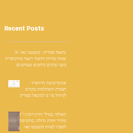
Recent Posts
נתנאל סמריק | קונטנטו נאו: 36
שנות שירות ותיעוד רשמי בוויקיפדיה
בשני ערכים נרחבים מעודכנים
אוניברסיטת הרווארד -
תעודת השתלמות בקורס
לניהול מו"מ לנתנאל סמריק
האלוף, במיל' דורון רובין ז"ל,
מוקיר תודה גדולה, בהקדמה
לספרו לצוות קונטנטו נאו
שליווה אותו בכתיבתו במשך