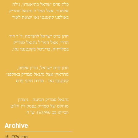
כלת פרס ישראל בתיאטרון, גילה
אלמגור, אצל המו"ל נתנאל סמריק
באולפני קונטנטו נאו יוצאת לאור
חתן פרס ישראל להנדסה, ד"ר דוד
הררי, אצל המו"ל נתנאל סמריק
בטלוויזיה, בדיגיטל בקונטנטו נאו,
ובספר
חתן פרס ישראל, דורון אלמוג,
מתראיין אצל נתנאל סמריק באולפני
קונטנטו נאו - סדרת חתני פרס
ישראל יוצאת לאור
נתנאל סמריק תביעה - ניצחון
מוחלט של סמריק בפסק דין חלוט
וזכייתו בכ-450,000 ש"ח
Archive
מרץ 2026
(4)
4 פוסטים