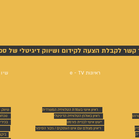
 קשר לקבלת הצעה לקידום ושיווק דיגיטלי של ספ
ראיונות e - TV
שיוו
ראיון אישי בעמדת הטלוויזיה המשרדית
שיווק 
טרנט
ראיון באולפן הטלוויזיה הדיגיטלי
נוכחו
ייעוץ אישי לבניית פורמט
בכירי
ין
ריאיון מצולם עם איש העסקים / גיבור הסיפור
יה
ביקו