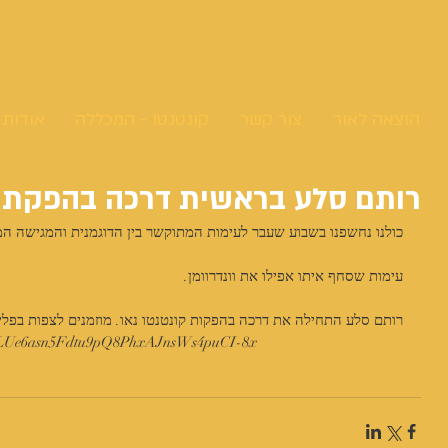
הוצאה לאור
צור קשר
קונטנטו - המכללה
אודות
רותם סלע בראשית דרכה בהפקת ק
כולנו נחשפנו בשבוע שעבר לעימות המתוקשר בין הדוגמנית והמגישה 
עימות שסחף איתו אפילו את וונדרוומן. 
רותם סלע התחילה את דרכה בהפקות קונטנטו נאו. מוזמנים לצפות בפלי
st=PLUe6asn5Fdtu9pQ8PhxAJnsWs4puCI-8x 