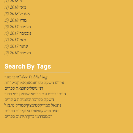
יוני 2018
(1)
פוס
מאי 2018
(1)
פוס
אפריל 2018
(3)
3 פוסטים
מרץ 2018
(5)
5 פוסטים
דצמבר 2017
(6)
6 פוסטים
נובמבר 2017
(4)
4 פוסטים
מאי 2017
(1)
פוס
ינואר 2017
(4)
4 פוסטים
דצמבר 2016
(2)
2 פוסטים
Search By Tags
Cyber Publishing
אבי פזנר
אירוע השקת ספר
אמאזון
אמזון
ביקורות
דני נישליס
הוצאת ספרים
הייתי בפריז וגם ברומא
השחקן רמי ברוך
השקת ספר
כתיבה
מיתוג סופרים
נתנאל סמריק
סטימצקי
סמריק נתנאל
ספר חדש
קונטנטו נאו
קידום ספרים
רב מכר
רמי ברוך
תירגום ספרים