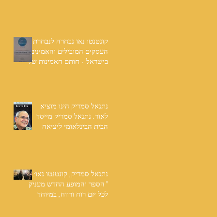
שנים: "תודה לכל אנשי
ההוצאה שהאמינו בי ותמכו
בי"
קונטנטו נאו נבחרה לנבחרת
העסקים המובילים והאמינים
בישראל - חותם האמינות של
חברת הדרוג הבינלאומית
Dun & Bradstreet
נתנאל סמריק הינו מוציא
לאור. נתנאל סמריק מייסד
הבית הבינלאומי ליציאה
לאור, קונטנטו נאו ומעניק
שירותי יציאה לאור ליוצרים
המבקשים לספר את סיפור
הניצחון של חייהם
נתנאל סמריק, קונטנטו נאו:
"הספר והמופע החדש מעניק
לכל יזם רוח ורווח, במיוחד
בעידן החדש"