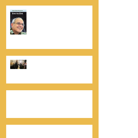
נתנאל סמריק הינו מוציא לאור. נתנאל
סמריק מייסד הבית הבינלאומי ליציאה
לאור, קונטנטו נאו ומעניק שירותי יציאה
לאור ליוצרים המבקשים לספר את סיפור
הניצחון של חייהם
נתנאל סמריק, קונטנטו נאו: "הספר
והמופע החדש מעניק לכל יזם רוח ורווח,
במיוחד בעידן החדש"
כלת פרס ישראל בתיאטרון, גילה אלמגור, אצל
המו"ל נתנאל סמריק באולפני קונטנטו נאו יוצאת
לאור
חתן פרס ישראל להנדסה, ד"ר דוד הררי, אצל
המו"ל נתנאל סמריק בטלוויזיה, בדיגיטל בקונטנטו