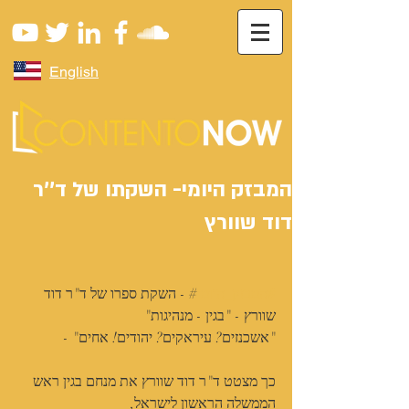
English
המבזק היומי- השקתו של ד''ר
דוד שוורץ
#המבזק_היומי
# - השקת ספרו של ד"ר דוד 
שוורץ - "בגין - מנהיגות"
"אשכנזים? עיראקים? יהודים! אחים" -
כך מצטט ד"ר דוד שוורץ את מנחם בגין ראש 
הממשלה הראשון לישראל, 