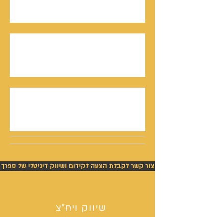
נאו, ובספר
חתן פרס ישראל, דורון אלמוג, מתראיין אצל נתנאל
סמריק באולפני קונטנטו נאו - סדרת חתני פרס
ישראל יוצאת לאור
נתנאל סמריק תביעה - ניצחון מוחלט של סמריק
בפסק דין חלוט וזכייתו בכ-450,000 ש"ח
צור קשר לקבלת הצעה לקידום ושיווק דיגיטלי של ספרך
שיווק ויח"צ