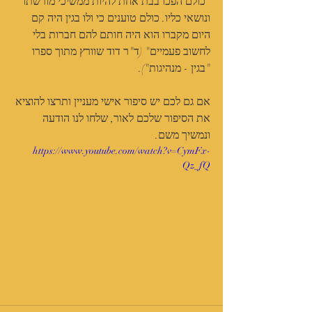
"כולם הפכו בבת אחת להיות ממשיכי מורשתו 
ונושאי כליו. כולם טוענים כי ולו בגין היה קם 
היום מקברו הוא היה חותם להם חברות בלי 
לחשוב פעמיים" (ד"ר דוד שוורץ מתוך ספרו 
"בגין - מנהיגות").
אם גם לכם יש סיפור אישי מעניין ותרצו להוציא 
את הסיפור שלכם לאור, שלחו לנו הודעה 
ונמשיך משם.
https://www.youtube.com/watch?v=CymFx-
Qz_fQ