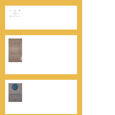
אוניברסיטת הרווארד - תעודת
השתלמות בקורס לניהול מו"מ לנתנאל
סמריק
האלוף, במיל' דורון רובין ז"ל, מוקיר
תודה גדולה, בהקדמה לספרו לצוות
קונטנטו נאו שליווה אותו בכתיבתו
במשך שנים: "תודה לכל אנשי ההוצאה
שהאמינו בי ותמכו בי"
קונטנטו נאו נבחרה לנבחרת העסקים
המובילים והאמינים בישראל - חותם
האמינות של חברת הדרוג הבינלאומית
Dun & Bradstreet