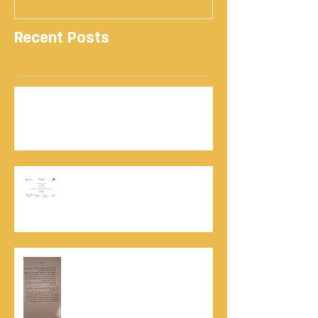
Recent Posts
נתנאל סמריק | קונטנטו נאו: 36 שנות שירות
ותיעוד רשמי בוויקיפדיה בשני ערכים נרחבים
מעודכנים
אוניברסיטת הרווארד - תעודת
השתלמות בקורס לניהול מו"מ לנתנאל
סמריק
האלוף, במיל' דורון רובין ז"ל, מוקיר
תודה גדולה, בהקדמה לספרו לצוות
קונטנטו נאו שליווה אותו בכתיבתו
במשך שנים: "תודה לכל אנשי ההוצאה
שהאמינו בי ותמכו בי"