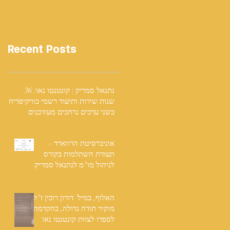
Recent Posts
נתנאל סמריק | קונטנטו נאו: 36
שנות שירות ותיעוד רשמי בוויקיפדיה
בשני ערכים נרחבים מעודכנים
אוניברסיטת הרווארד -
תעודת השתלמות בקורס
לניהול מו"מ לנתנאל סמריק
האלוף, במיל' דורון רובין ז"ל,
מוקיר תודה גדולה, בהקדמה
לספרו לצוות קונטנטו נאו
שליווה אותו בכתיבתו במשך