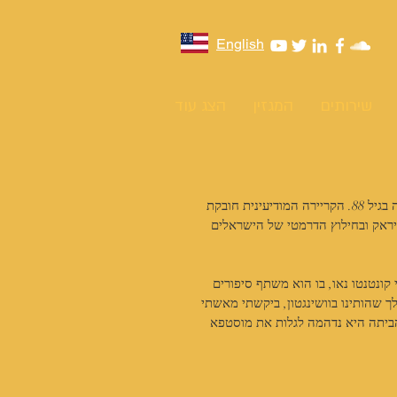
English
שירותים
המגזין
הצג עוד
 המשנה לראש המוסד לשעבר, נחיק (מנחם) נבות, נפטר בשבת האחרונה בגיל 88. הקריירה המודיעינית חובקת 
את יהודי עיראק ובחילוץ הדרמטי של הישראלים 
 קונטנטו נאו, בו הוא משתף סיפורים 
ך שהותינו בוושינגטון, ביקשתי מאשתי 
הביתה היא נדהמה לגלות את מוסטפא 