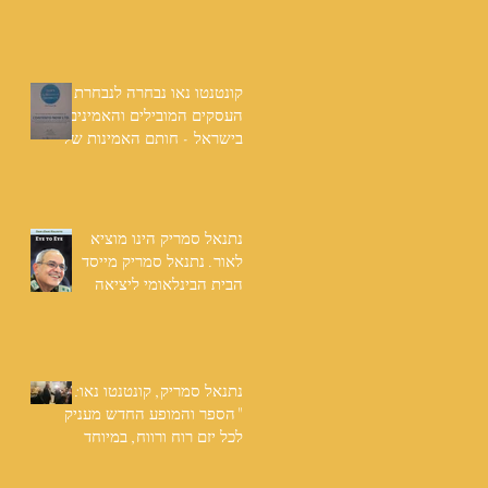
שנים: "תודה לכל אנשי
ההוצאה שהאמינו בי ותמכו
בי"
קונטנטו נאו נבחרה לנבחרת
העסקים המובילים והאמינים
בישראל - חותם האמינות של
חברת הדרוג הבינלאומית
Dun & Bradstreet
נתנאל סמריק הינו מוציא
לאור. נתנאל סמריק מייסד
הבית הבינלאומי ליציאה
לאור, קונטנטו נאו ומעניק
שירותי יציאה לאור ליוצרים
המבקשים לספר את סיפור
הניצחון של חייהם
נתנאל סמריק, קונטנטו נאו:
"הספר והמופע החדש מעניק
לכל יזם רוח ורווח, במיוחד
בעידן החדש"