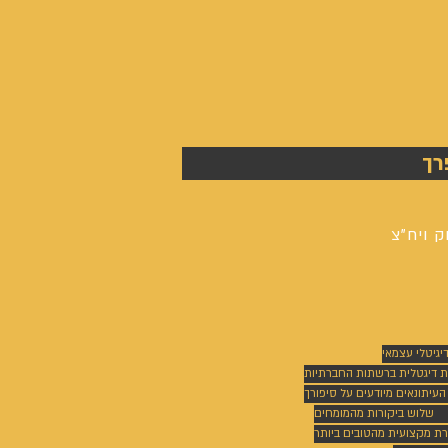
רך
ק ויח"צ
דיגיטלי עצמאי
ת דיגטלית ברשתות החברתיות
 העיתונאים מיודעים על סיפורך
שלוש ביקורות מהמומחים
רת מקצועית מהטובים ביותר