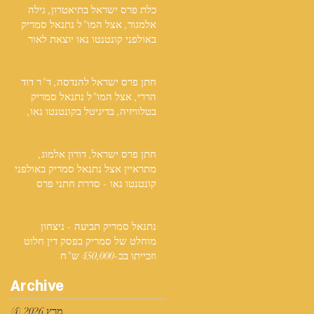
כלת פרס ישראל בתיאטרון, גילה
אלמגור, אצל המו"ל נתנאל סמריק
באולפני קונטנטו נאו יוצאת לאור
חתן פרס ישראל להנדסה, ד"ר דוד
הררי, אצל המו"ל נתנאל סמריק
בטלוויזיה, בדיגיטל בקונטנטו נאו,
ובספר
חתן פרס ישראל, דורון אלמוג,
מתראיין אצל נתנאל סמריק באולפני
קונטנטו נאו - סדרת חתני פרס
ישראל יוצאת לאור
נתנאל סמריק תביעה - ניצחון
מוחלט של סמריק בפסק דין חלוט
וזכייתו בכ-450,000 ש"ח
Archive
מרץ 2026
(4)
4 פוסטים