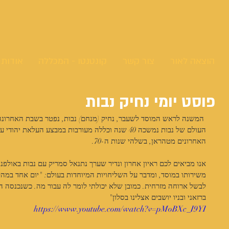
הוצאה לאור
צור קשר
קונטנטו - המכללה
אודות
פוסט יומי נחיק נבות
העולם של נבות נמשכה 40 שנה וכללה מעורבות במבצע העל
האחרונים מטהראן, בשלהי שנות ה-70.
אנו מביאים לכם ראיון אחרון ונדיר שערך נתנאל סמריק עם נבות באולפני
משירותו במוסד, ומדבר על השליחויות המיוחדות בעולם: "יום אחד במהל
לבשל ארוחה מזרחית. כמובן שלא יכולתי לומר לה עבור מה. כשנכנסה 
ברזאני ובניו יושבים אצלינו בסלון"
https://www.youtube.com/watch?v=pMoBXc_I9YI