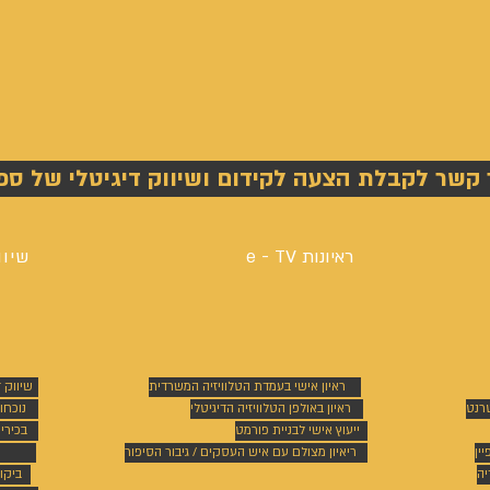
 קשר לקבלת הצעה לקידום ושיווק דיגיטלי של ספ
ראיונות e - TV
שיוו
ראיון אישי בעמדת הטלוויזיה המשרדית
שיווק 
טרנט
ראיון באולפן הטלוויזיה הדיגיטלי
נוכחו
ייעוץ אישי לבניית פורמט
בכירי
ין
ריאיון מצולם עם איש העסקים / גיבור הסיפור
יה
ביקו