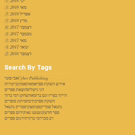
יוני 2018
(1)
פוס
מאי 2018
(1)
פוס
אפריל 2018
(3)
3 פוסטים
מרץ 2018
(5)
5 פוסטים
דצמבר 2017
(6)
6 פוסטים
נובמבר 2017
(4)
4 פוסטים
מאי 2017
(1)
פוס
ינואר 2017
(4)
4 פוסטים
דצמבר 2016
(2)
2 פוסטים
Search By Tags
Cyber Publishing
אבי פזנר
אירוע השקת ספר
אמאזון
אמזון
ביקורות
דני נישליס
הוצאת ספרים
הייתי בפריז וגם ברומא
השחקן רמי ברוך
השקת ספר
כתיבה
מיתוג סופרים
נתנאל סמריק
סטימצקי
סמריק נתנאל
ספר חדש
קונטנטו נאו
קידום ספרים
רב מכר
רמי ברוך
תירגום ספרים