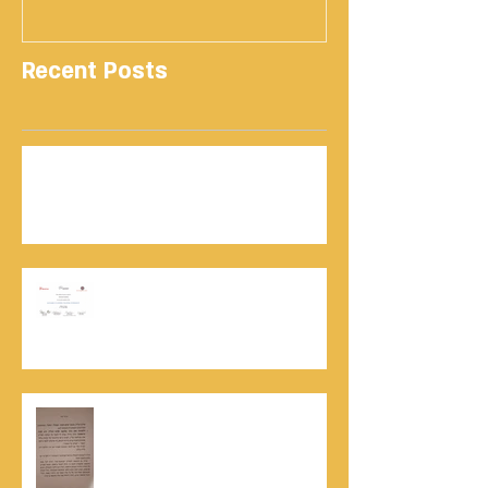
Recent Posts
נתנאל סמריק | קונטנטו נאו: 36 שנות שירות
ותיעוד רשמי בוויקיפדיה בשני ערכים נרחבים
מעודכנים
אוניברסיטת הרווארד - תעודת
השתלמות בקורס לניהול מו"מ לנתנאל
סמריק
האלוף, במיל' דורון רובין ז"ל, מוקיר
תודה גדולה, בהקדמה לספרו לצוות
קונטנטו נאו שליווה אותו בכתיבתו
במשך שנים: "תודה לכל אנשי ההוצאה