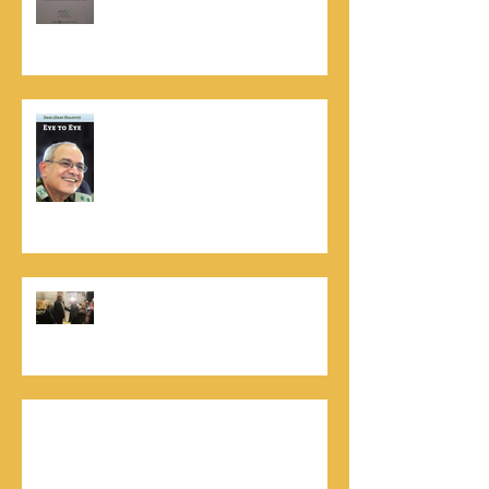
Dun & Bradstreet
נתנאל סמריק הינו מוציא לאור. נתנאל
סמריק מייסד הבית הבינלאומי ליציאה
לאור, קונטנטו נאו ומעניק שירותי יציאה
לאור ליוצרים המבקשים לספר את סיפור
הניצחון של חייהם
נתנאל סמריק, קונטנטו נאו: "הספר
והמופע החדש מעניק לכל יזם רוח ורווח,
במיוחד בעידן החדש"
כלת פרס ישראל בתיאטרון, גילה אלמגור, אצל
המו"ל נתנאל סמריק באולפני קונטנטו נאו יוצאת
לאור