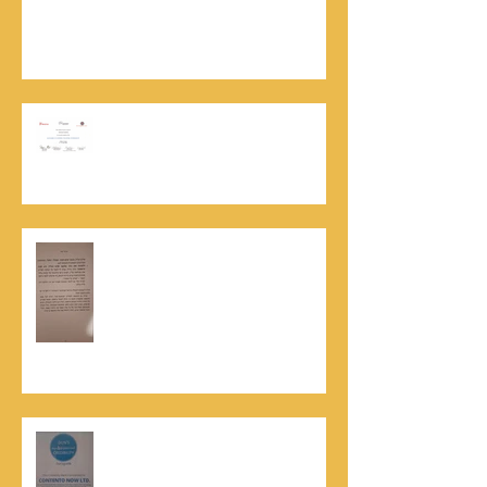
נתנאל סמריק | קונטנטו נאו: 36 שנות שירות
ותיעוד רשמי בוויקיפדיה בשני ערכים נרחבים
מעודכנים
אוניברסיטת הרווארד - תעודת
השתלמות בקורס לניהול מו"מ לנתנאל
סמריק
האלוף, במיל' דורון רובין ז"ל, מוקיר
תודה גדולה, בהקדמה לספרו לצוות
קונטנטו נאו שליווה אותו בכתיבתו
במשך שנים: "תודה לכל אנשי ההוצאה
שהאמינו בי ותמכו בי"
קונטנטו נאו נבחרה לנבחרת העסקים
המובילים והאמינים בישראל - חותם
האמינות של חברת הדרוג הבינלאומית