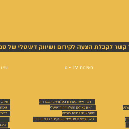
 קשר לקבלת הצעה לקידום ושיווק דיגיטלי של ספ
ראיונות e - TV
שיוו
ראיון אישי בעמדת הטלוויזיה המשרדית
שיווק 
טרנט
ראיון באולפן הטלוויזיה הדיגיטלי
נוכחו
ייעוץ אישי לבניית פורמט
בכירי
ין
ריאיון מצולם עם איש העסקים / גיבור הסיפור
יה
ביקו