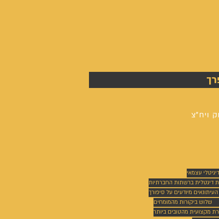
רך
ק ויח"צ
דיגיטלי עצמאי
ת דיגטלית ברשתות החברתיות
 העיתונאים מיודעים על סיפורך
שלוש ביקורות מהמומחים
רת מקצועית מהטובים ביותר