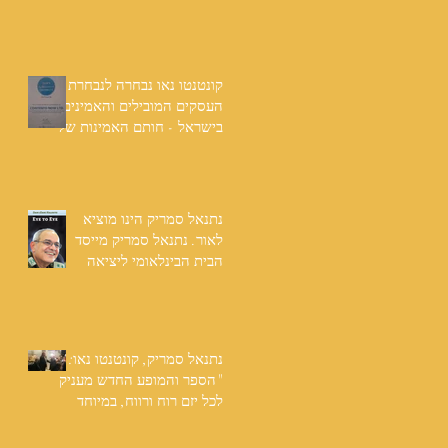
שנים: "תודה לכל אנשי
ההוצאה שהאמינו בי ותמכו
בי"
קונטנטו נאו נבחרה לנבחרת
העסקים המובילים והאמינים
בישראל - חותם האמינות של
חברת הדרוג הבינלאומית
Dun & Bradstreet
נתנאל סמריק הינו מוציא
לאור. נתנאל סמריק מייסד
הבית הבינלאומי ליציאה
לאור, קונטנטו נאו ומעניק
שירותי יציאה לאור ליוצרים
המבקשים לספר את סיפור
הניצחון של חייהם
נתנאל סמריק, קונטנטו נאו:
"הספר והמופע החדש מעניק
לכל יזם רוח ורווח, במיוחד
בעידן החדש"