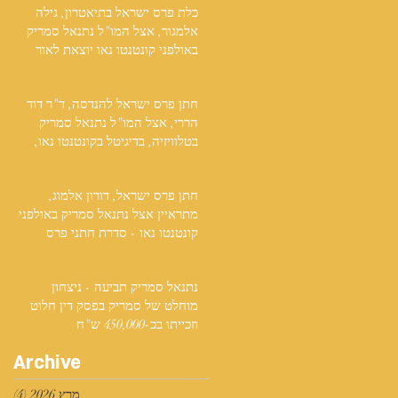
כלת פרס ישראל בתיאטרון, גילה
אלמגור, אצל המו"ל נתנאל סמריק
באולפני קונטנטו נאו יוצאת לאור
חתן פרס ישראל להנדסה, ד"ר דוד
הררי, אצל המו"ל נתנאל סמריק
בטלוויזיה, בדיגיטל בקונטנטו נאו,
ובספר
חתן פרס ישראל, דורון אלמוג,
מתראיין אצל נתנאל סמריק באולפני
קונטנטו נאו - סדרת חתני פרס
ישראל יוצאת לאור
נתנאל סמריק תביעה - ניצחון
מוחלט של סמריק בפסק דין חלוט
וזכייתו בכ-450,000 ש"ח
Archive
מרץ 2026
(4)
4 פוסטים