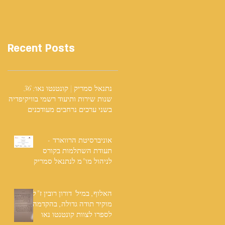
Recent Posts
נתנאל סמריק | קונטנטו נאו: 36
שנות שירות ותיעוד רשמי בוויקיפדיה
בשני ערכים נרחבים מעודכנים
אוניברסיטת הרווארד -
תעודת השתלמות בקורס
לניהול מו"מ לנתנאל סמריק
האלוף, במיל' דורון רובין ז"ל,
מוקיר תודה גדולה, בהקדמה
לספרו לצוות קונטנטו נאו
שליווה אותו בכתיבתו במשך