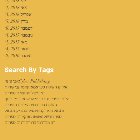
יוני 2018
(1)
פוס
מאי 2018
(1)
פוס
אפריל 2018
(3)
3 פוסטים
מרץ 2018
(5)
5 פוסטים
דצמבר 2017
(6)
6 פוסטים
נובמבר 2017
(4)
4 פוסטים
מאי 2017
(1)
פוס
ינואר 2017
(4)
4 פוסטים
דצמבר 2016
(2)
2 פוסטים
Search By Tags
Cyber Publishing
אבי פזנר
אירוע השקת ספר
אמאזון
אמזון
ביקורות
דני נישליס
הוצאת ספרים
הייתי בפריז וגם ברומא
השחקן רמי ברוך
השקת ספר
כתיבה
מיתוג סופרים
נתנאל סמריק
סטימצקי
סמריק נתנאל
ספר חדש
קונטנטו נאו
קידום ספרים
רב מכר
רמי ברוך
תירגום ספרים