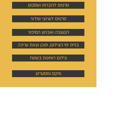
סרטים לחברות ועסקים
סרטים לערוצי שידור
הקשבה ואבחון הסיפור
בניית ימי הצילום, תוכן וצוות עריכה
צילום ראיונות בשטח
מיקס ומסטרינג
אתר ונכסים
דיגיטליים
בניית אתר אינטרנט
כתיבת ערך ויקיפדיה