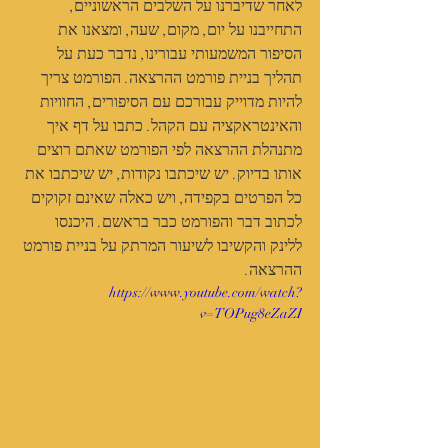
לאחר שדיברנו על השלבים הראשוניים, 
התחייבנו על יום, מקום, שעה, ומצאנו את 
הסיפור המשמעותי עבורינו, נדבר כעת על 
תהליך בניית פורמט ההרצאה. הפורמט צריך 
להיות מדוייק עבורכם עם הסיפורים, החוויות 
והאינטראקציה עם הקהל. כתבו על דף איך 
מתנהלת ההרצאה לפי הפורמט שאתם רוצים 
אותו בדיוק. יש שיכתבו נקודות, יש שיכתבו את 
כל הפרטים בקפידה, ויש כאלה שאינם זקוקים 
לכתוב דבר והפורמט כבר בראשם. היכנסו 
ללינק והקשיבו לשיעור המרתק על בניית פורמט 
ההרצאה. 
https://www.youtube.com/watch?
v=TOPug8eZaZI