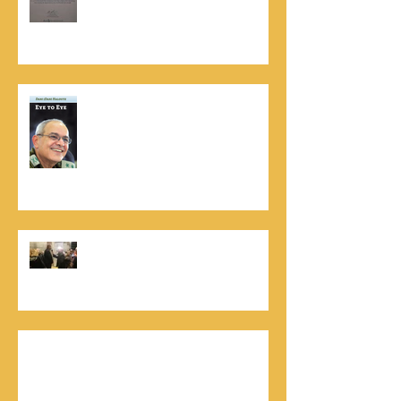
Dun & Bradstreet
נתנאל סמריק הינו מוציא לאור. נתנאל
סמריק מייסד הבית הבינלאומי ליציאה
לאור, קונטנטו נאו ומעניק שירותי יציאה
לאור ליוצרים המבקשים לספר את סיפור
הניצחון של חייהם
נתנאל סמריק, קונטנטו נאו: "הספר
והמופע החדש מעניק לכל יזם רוח ורווח,
במיוחד בעידן החדש"
כלת פרס ישראל בתיאטרון, גילה אלמגור, אצל
המו"ל נתנאל סמריק באולפני קונטנטו נאו יוצאת
לאור