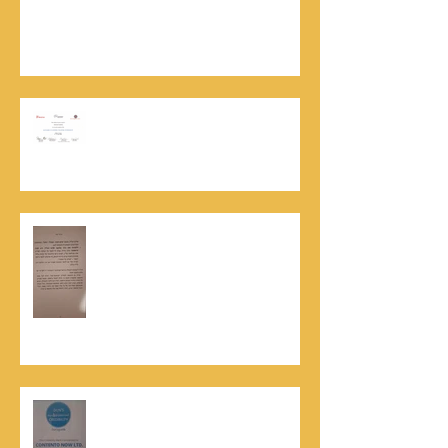
נתנאל סמריק | קונטנטו נאו: 36 שנות שירות
ותיעוד רשמי בוויקיפדיה בשני ערכים נרחבים
מעודכנים
אוניברסיטת הרווארד - תעודת
השתלמות בקורס לניהול מו"מ לנתנאל
סמריק
האלוף, במיל' דורון רובין ז"ל, מוקיר
תודה גדולה, בהקדמה לספרו לצוות
קונטנטו נאו שליווה אותו בכתיבתו
במשך שנים: "תודה לכל אנשי ההוצאה
שהאמינו בי ותמכו בי"
קונטנטו נאו נבחרה לנבחרת העסקים
המובילים והאמינים בישראל - חותם
האמינות של חברת הדרוג הבינלאומית