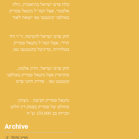
כלת פרס ישראל בתיאטרון, גילה
אלמגור, אצל המו"ל נתנאל סמריק
באולפני קונטנטו נאו יוצאת לאור
חתן פרס ישראל להנדסה, ד"ר דוד
הררי, אצל המו"ל נתנאל סמריק
בטלוויזיה, בדיגיטל בקונטנטו נאו,
ובספר
חתן פרס ישראל, דורון אלמוג,
מתראיין אצל נתנאל סמריק באולפני
קונטנטו נאו - סדרת חתני פרס
ישראל יוצאת לאור
נתנאל סמריק תביעה - ניצחון
מוחלט של סמריק בפסק דין חלוט
וזכייתו בכ-450,000 ש"ח
Archive
מרץ 2026
(4)
4 פוסטים