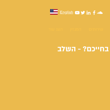
English
שירותים
המגזין
הצג עוד
בחייכם? - השלב