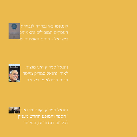
שנים: "תודה לכל אנשי
ההוצאה שהאמינו בי ותמכו
בי"
קונטנטו נאו נבחרה לנבחרת
העסקים המובילים והאמינים
בישראל - חותם האמינות של
חברת הדרוג הבינלאומית
Dun & Bradstreet
נתנאל סמריק הינו מוציא
לאור. נתנאל סמריק מייסד
הבית הבינלאומי ליציאה
לאור, קונטנטו נאו ומעניק
שירותי יציאה לאור ליוצרים
המבקשים לספר את סיפור
הניצחון של חייהם
נתנאל סמריק, קונטנטו נאו:
"הספר והמופע החדש מעניק
לכל יזם רוח ורווח, במיוחד
בעידן החדש"