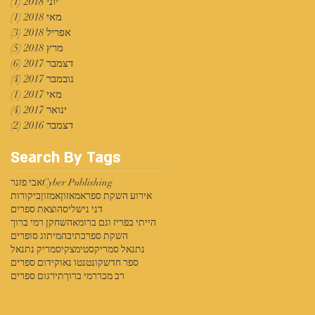
יוני 2018
(1)
פוס
מאי 2018
(1)
פוס
אפריל 2018
(3)
3 פוסטים
מרץ 2018
(5)
5 פוסטים
דצמבר 2017
(6)
6 פוסטים
נובמבר 2017
(4)
4 פוסטים
מאי 2017
(1)
פוס
ינואר 2017
(4)
4 פוסטים
דצמבר 2016
(2)
2 פוסטים
Search By Tags
Cyber Publishing
אבי פזנר
אירוע השקת ספר
אמאזון
אמזון
ביקורות
דני נישליס
הוצאת ספרים
הייתי בפריז וגם ברומא
השחקן רמי ברוך
השקת ספר
כתיבה
מיתוג סופרים
נתנאל סמריק
סטימצקי
סמריק נתנאל
ספר חדש
קונטנטו נאו
קידום ספרים
רב מכר
רמי ברוך
תירגום ספרים