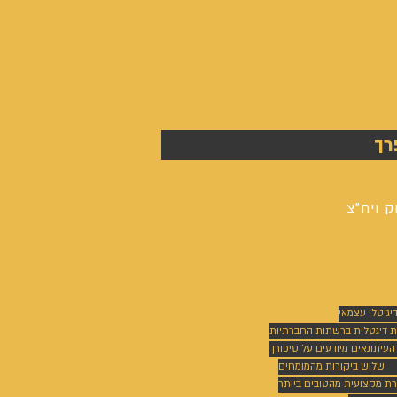
רך
ק ויח"צ
דיגיטלי עצמאי
ת דיגטלית ברשתות החברתיות
 העיתונאים מיודעים על סיפורך
שלוש ביקורות מהמומחים
רת מקצועית מהטובים ביותר