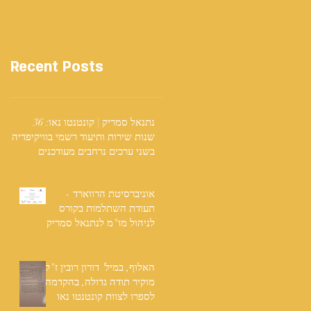
Recent Posts
נתנאל סמריק | קונטנטו נאו: 36
שנות שירות ותיעוד רשמי בוויקיפדיה
בשני ערכים נרחבים מעודכנים
אוניברסיטת הרווארד -
תעודת השתלמות בקורס
לניהול מו"מ לנתנאל סמריק
האלוף, במיל' דורון רובין ז"ל,
מוקיר תודה גדולה, בהקדמה
לספרו לצוות קונטנטו נאו
שליווה אותו בכתיבתו במשך