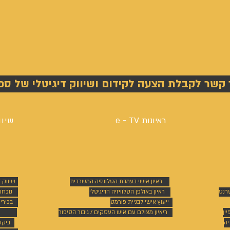
 קשר לקבלת הצעה לקידום ושיווק דיגיטלי של ספ
ראיונות e - TV
שיוו
ראיון אישי בעמדת הטלוויזיה המשרדית
שיווק 
טרנט
ראיון באולפן הטלוויזיה הדיגיטלי
נוכחו
ייעוץ אישי לבניית פורמט
בכירי
ין
ריאיון מצולם עם איש העסקים / גיבור הסיפור
יה
ביקו