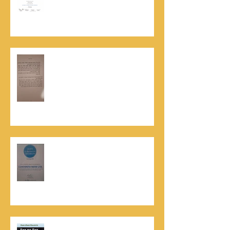
השתלמות בקורס לניהול מו"מ לנתנאל
סמריק
האלוף, במיל' דורון רובין ז"ל, מוקיר
תודה גדולה, בהקדמה לספרו לצוות
קונטנטו נאו שליווה אותו בכתיבתו
במשך שנים: "תודה לכל אנשי ההוצאה
שהאמינו בי ותמכו בי"
קונטנטו נאו נבחרה לנבחרת העסקים
המובילים והאמינים בישראל - חותם
האמינות של חברת הדרוג הבינלאומית
Dun & Bradstreet
נתנאל סמריק הינו מוציא לאור. נתנאל