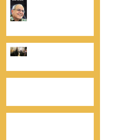
סמריק מייסד הבית הבינלאומי ליציאה
לאור, קונטנטו נאו ומעניק שירותי יציאה
לאור ליוצרים המבקשים לספר את סיפור
הניצחון של חייהם
נתנאל סמריק, קונטנטו נאו: "הספר
והמופע החדש מעניק לכל יזם רוח ורווח,
במיוחד בעידן החדש"
כלת פרס ישראל בתיאטרון, גילה אלמגור, אצל
המו"ל נתנאל סמריק באולפני קונטנטו נאו יוצאת
לאור
חתן פרס ישראל להנדסה, ד"ר דוד הררי, אצל
המו"ל נתנאל סמריק בטלוויזיה, בדיגיטל בקונטנטו
נאו, ובספר