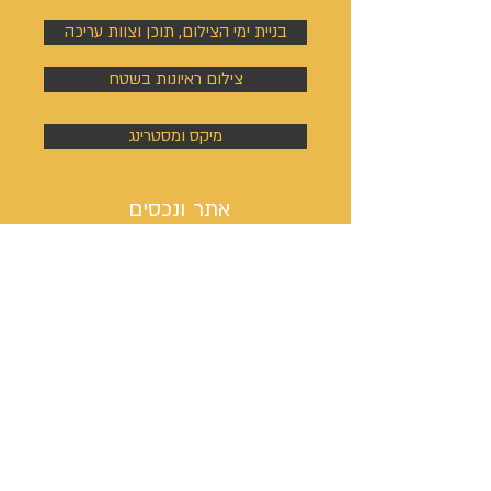
בניית ימי הצילום, תוכן וצוות עריכה
צילום ראיונות בשטח
מיקס ומסטרינג
אתר ונכסים
דיגיטליים
בניית אתר אינטרנט
כתיבת ערך ויקיפדיה
מיתוג, לוגו וסיסמת קמפיין
ניהול פעילות הסושיאל מדיה
קמפיינים באוטבריין וטאבולה