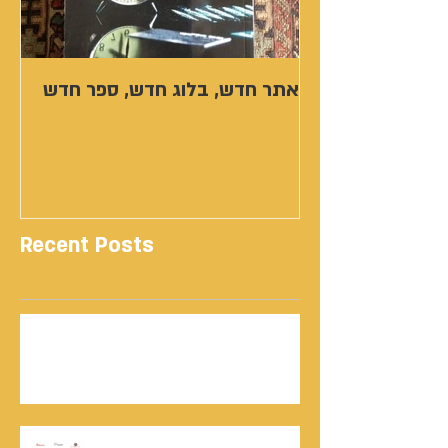
אתר חדש, בלוג חדש, ספר חדש
Recent Posts
נתנאל סמריק | קונטנטו נאו: 36 שנות שירות
ותיעוד רשמי בוויקיפדיה בשני ערכים נרחבים
מעודכנים
אוניברסיטת הרווארד - תעודת