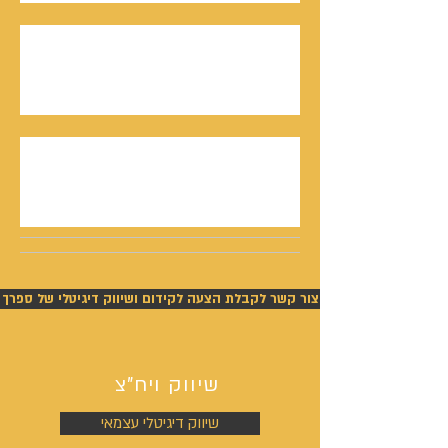
חתן פרס ישראל, דורון אלמוג, מתראיין אצל נתנאל
סמריק באולפני קונטנטו נאו - סדרת חתני פרס
ישראל יוצאת לאור
נתנאל סמריק תביעה - ניצחון מוחלט של סמריק
בפסק דין חלוט וזכייתו בכ-450,000 ש"ח
צור קשר לקבלת הצעה לקידום ושיווק דיגיטלי של ספרך
שיווק ויח"צ
שיווק דיגיטלי עצמאי