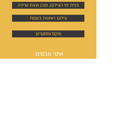
בניית ימי הצילום, תוכן וצוות עריכה
צילום ראיונות בשטח
מיקס ומסטרינג
אתר ונכסים
דיגיטליים
בניית אתר אינטרנט
כתיבת ערך ויקיפדיה
מיתוג, לוגו וסיסמת קמפיין
ניהול פעילות הסושיאל מדיה
קמפיינים באוטבריין וטאבולה