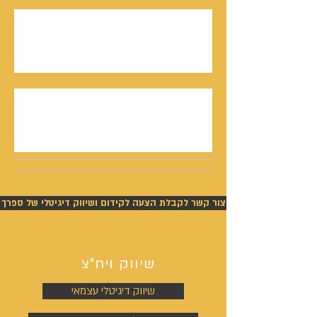
חתן פרס ישראל, דורון אלמוג, מתראיין אצל נתנאל
סמריק באולפני קונטנטו נאו - סדרת חתני פרס
ישראל יוצאת לאור
נתנאל סמריק תביעה - ניצחון מוחלט של סמריק
בפסק דין חלוט וזכייתו בכ-450,000 ש"ח
צור קשר לקבלת הצעה לקידום ושיווק דיגיטלי של ספרך
שיווק ויח"צ
שיווק דיגיטלי עצמאי