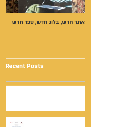
אתר חדש, בלוג חדש, ספר חדש
Recent Posts
נתנאל סמריק | קונטנטו נאו: 36 שנות שירות
ותיעוד רשמי בוויקיפדיה בשני ערכים נרחבים
מעודכנים
אוניברסיטת הרווארד - תעודת