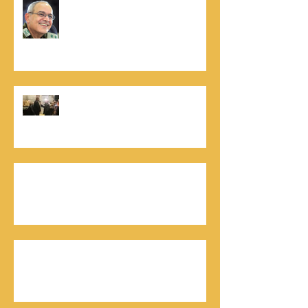
סמריק מייסד הבית הבינלאומי ליציאה
לאור, קונטנטו נאו ומעניק שירותי יציאה
לאור ליוצרים המבקשים לספר את סיפור
הניצחון של חייהם
נתנאל סמריק, קונטנטו נאו: "הספר
והמופע החדש מעניק לכל יזם רוח ורווח,
במיוחד בעידן החדש"
כלת פרס ישראל בתיאטרון, גילה אלמגור, אצל
המו"ל נתנאל סמריק באולפני קונטנטו נאו יוצאת
לאור
חתן פרס ישראל להנדסה, ד"ר דוד הררי, אצל
המו"ל נתנאל סמריק בטלוויזיה, בדיגיטל בקונטנטו
נאו, ובספר