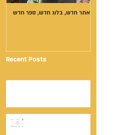
אתר חדש, בלוג חדש, ספר חדש
Recent Posts
נתנאל סמריק | קונטנטו נאו: 36 שנות שירות
ותיעוד רשמי בוויקיפדיה בשני ערכים נרחבים
מעודכנים
אוניברסיטת הרווארד - תעודת
השתלמות בקורס לניהול מו"מ לנתנאל
סמריק