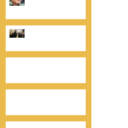
לאור ליוצרים המבקשים לספר את סיפור
הניצחון של חייהם
נתנאל סמריק, קונטנטו נאו: "הספר
והמופע החדש מעניק לכל יזם רוח ורווח,
במיוחד בעידן החדש"
כלת פרס ישראל בתיאטרון, גילה אלמגור, אצל
המו"ל נתנאל סמריק באולפני קונטנטו נאו יוצאת
לאור
חתן פרס ישראל להנדסה, ד"ר דוד הררי, אצל
המו"ל נתנאל סמריק בטלוויזיה, בדיגיטל בקונטנטו
נאו, ובספר
חתן פרס ישראל, דורון אלמוג, מתראיין אצל נתנאל