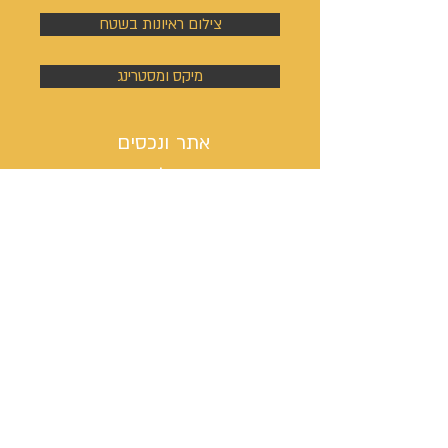
צילום ראיונות בשטח
מיקס ומסטרינג
אתר ונכסים
דיגיטליים
בניית אתר אינטרנט
כתיבת ערך ויקיפדיה
מיתוג, לוגו וסיסמת קמפיין
ניהול פעילות הסושיאל מדיה
קמפיינים באוטבריין וטאבולה
קמפיינים באוטבריין וטאבולה