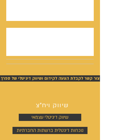
סמריק באולפני קונטנטו נאו - סדרת חתני פרס
ישראל יוצאת לאור
נתנאל סמריק תביעה - ניצחון מוחלט של סמריק
בפסק דין חלוט וזכייתו בכ-450,000 ש"ח
צור קשר לקבלת הצעה לקידום ושיווק דיגיטלי של ספרך
שיווק ויח"צ
שיווק דיגיטלי עצמאי
נוכחות דיגטלית ברשתות החברתיות