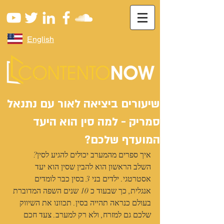
English
שיעורים ביציאה לאור עם נתנאל
סמריק - למה סין הוא היעד
המועדף שלכם?
איך ספרים מהמערב יכולים להגיע לסין?
השלב הראשון הוא להבין שסין הוא יעד 
אסטרטגי. ילדים בני 3 בסין כבר לומדים 
אנגלית, כך שבעוד כ 10 שנים השפה המדוברת 
בעולם כנראה תהייה בסין. תכוונו את השיווק 
שלכם גם למזרח, ולא רק למערב. צעד חכם 