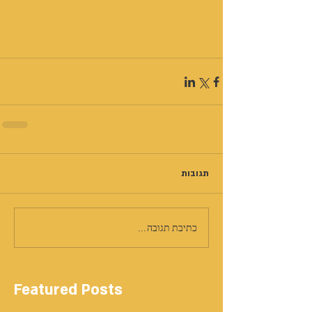
#ספר
#רבמכר
#סמריקנתנאל
#הוצאתספרים
#קונטנטונאו
#יציאהלאור
תגובות
כתיבת תגובה...
Featured Posts