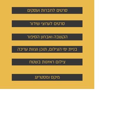
סרטים לחברות ועסקים
סרטים לערוצי שידור
הקשבה ואבחון הסיפור
בניית ימי הצילום, תוכן וצוות עריכה
צילום ראיונות בשטח
מיקס ומסטרינג
אתר ונכסים
דיגיטליים
בניית אתר אינטרנט
כתיבת ערך ויקיפדיה