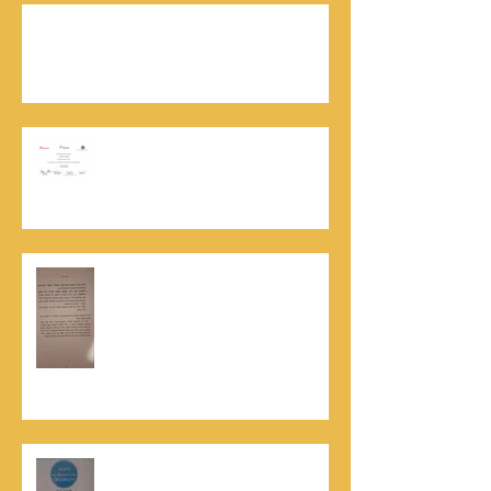
נתנאל סמריק | קונטנטו נאו: 36 שנות שירות
ותיעוד רשמי בוויקיפדיה בשני ערכים נרחבים
מעודכנים
אוניברסיטת הרווארד - תעודת
השתלמות בקורס לניהול מו"מ לנתנאל
סמריק
האלוף, במיל' דורון רובין ז"ל, מוקיר
תודה גדולה, בהקדמה לספרו לצוות
קונטנטו נאו שליווה אותו בכתיבתו
במשך שנים: "תודה לכל אנשי ההוצאה
שהאמינו בי ותמכו בי"
קונטנטו נאו נבחרה לנבחרת העסקים
המובילים והאמינים בישראל - חותם