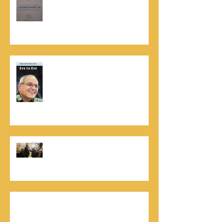
האמינות של חברת הדרוג הבינלאומית
Dun & Bradstreet
נתנאל סמריק הינו מוציא לאור. נתנאל
סמריק מייסד הבית הבינלאומי ליציאה
לאור, קונטנטו נאו ומעניק שירותי יציאה
לאור ליוצרים המבקשים לספר את סיפור
הניצחון של חייהם
נתנאל סמריק, קונטנטו נאו: "הספר
והמופע החדש מעניק לכל יזם רוח ורווח,
במיוחד בעידן החדש"
כלת פרס ישראל בתיאטרון, גילה אלמגור, אצל
המו"ל נתנאל סמריק באולפני קונטנטו נאו יוצאת
לאור