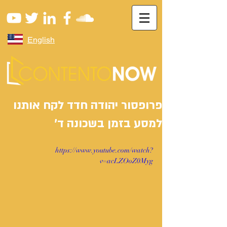
English
פרופסור יהודה חדד לקח אותנו
למסע בזמן בשכונה ד'
https://www.youtube.com/watch?
v=acLZOoZ0Myg