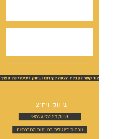
סמריק באולפני קונטנטו נאו - סדרת חתני פרס
ישראל יוצאת לאור
נתנאל סמריק תביעה - ניצחון מוחלט של סמריק
בפסק דין חלוט וזכייתו בכ-450,000 ש"ח
צור קשר לקבלת הצעה לקידום ושיווק דיגיטלי של ספרך
שיווק ויח"צ
שיווק דיגיטלי עצמאי
נוכחות דיגטלית ברשתות החברתיות