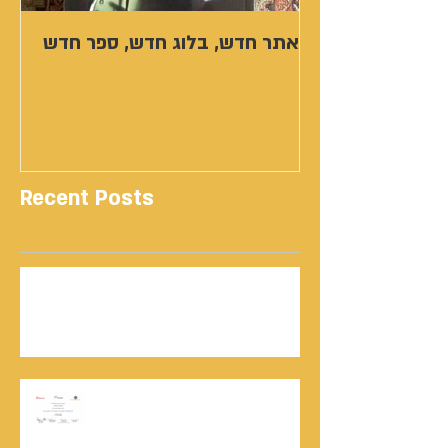
אתר חדש, בלוג חדש, ספר חדש
Recent Posts
נתנאל סמריק | קונטנטו נאו: 36 שנות שירות
ותיעוד רשמי בוויקיפדיה בשני ערכים נרחבים
מעודכנים
אוניברסיטת הרווארד - תעודת
השתלמות בקורס לניהול מו"מ לנתנאל
סמריק