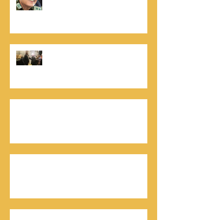
לאור ליוצרים המבקשים לספר את סיפור
הניצחון של חייהם
נתנאל סמריק, קונטנטו נאו: "הספר
והמופע החדש מעניק לכל יזם רוח ורווח,
במיוחד בעידן החדש"
כלת פרס ישראל בתיאטרון, גילה אלמגור, אצל
המו"ל נתנאל סמריק באולפני קונטנטו נאו יוצאת
לאור
חתן פרס ישראל להנדסה, ד"ר דוד הררי, אצל
המו"ל נתנאל סמריק בטלוויזיה, בדיגיטל בקונטנטו
נאו, ובספר
חתן פרס ישראל, דורון אלמוג, מתראיין אצל נתנאל