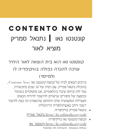
CONTENTO NOW
קונטנטו נאו | נתנאל סמריק
מוציא לאור
קונטנטו נאו הוא בית הוצאה לאור היחיד
שזכה להכרה כפולה בוויקיפדיה לו
ולמייסדו
ברוכים הבאים לבית של קבוצת קונטנטו נאו (Contento Now),
בהובלת נתנאל סמריק. עם ניסיון של 36 שנים בתקשורת,
במו"לות וביחסי ציבור בינלאומיים, אנו מתמקדים בשימור
ובהפצה של סיפורים שראויים להישמר לדורות הבאים.
הפעילות המקצועית שלנו והחותם שהשארנו זכו כעת לתיעוד
רשמי ורחב באנציקלופדיה הדיגיטלית:
נתנאל סמריק בוויקיפדיה:
https://he.wikipedia.org/wiki/נתנאל_סמריק
קבוצת קונטנטו נאו בוויקיפדיה:
https://he.wikipedia.org/wiki/קונטנטו_נאו
שלום ועוצמה. השירות רק מתחיל.