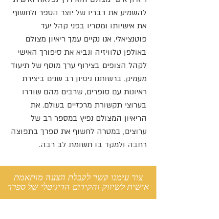
להשמיע את דבריו של יוצר הספר ולחשוף
את אישיותו ומסריו בפני קהל יעד
פוטנציאלי. אנו נקיים עמך ריאיון מצולם
באולפן טלוויזיה ונביא את סיפורך האישי
לקהל הצופים בצירוף ערך מוסף של תיעוד
מעמיק. ברשותנו ניסיון רב שנים ביצירת
ראיונות עם סופרים, שרבים מהם שודרו
בערוצי תקשורת מרכזיים בעולם. את
הריאיון המצולם נפיץ במספר רב של
ערוצים, במטרה לחשוף את ספרך בתפוצה
רחבה ולמקד בו תשומת לב רבה.
צור עימנו קשר לקבלת הצעה מותאמת
אישית לשיווק והקידום הדיגיטלי של ספרך