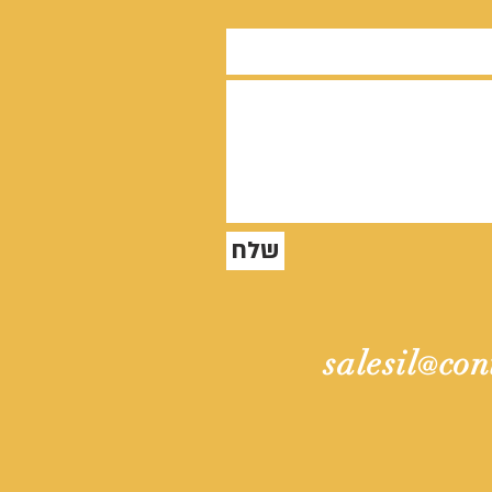
שלח
salesil
con
@