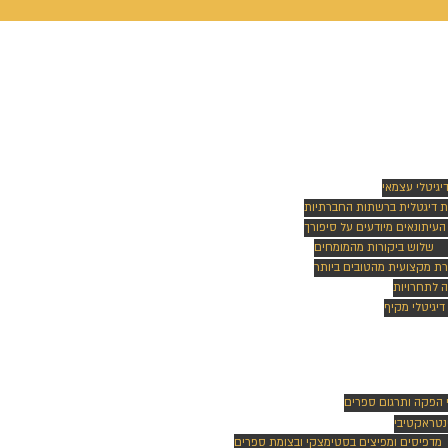
ק ויח"צ
דיגיטלי עצמאי
ת דיגטלית ברשתות החברתיות
 העיתונאים מיודעים על סיפורך
שלוש ביקורות מהמומחים
רת מקצועית מהטובים ביותר
 לתחרויות
דיגיטלי מקיף
לאור
 הפקה ותרגום ספרים
נטראקטיבי
מדפיסים ומפיצים בסטימצקי ובצומת ספרים