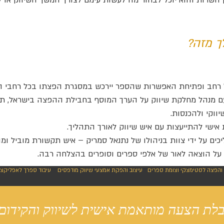
ן השרות והוא יוכל לבחור מה לעשות עימם לצורך המשך השיווק או לצ
ך מזה?
רחב ופתיחת האפשרות שהספר יירכש במסגרת הפצתו בכל רחבי ה
ם מנהל מחלקת שיווק על הערך המוסף בחבילת ההפצה בישראל, תו
ווקי ולהכנסות.
אישי להתייעצות עם איש שיווק לאורך התהליך.
ים על ידי צוות בניהולו של נתנאל סמריק – איש תקשורת מוביל ומו
 על הוצאה לאור של אלפי ספרים וסופרים בהצלחה רבה.
והפצה לסטימצקי וצומת ספרים
עיצוב והפקת אמצעי שיווק מודפסים
עיבוד ספרך לאפליקצי
בלת הצעה מותאמת אישית לשיווק והקידום 
o receive a personal marketing plan 