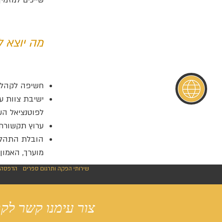
שייכים למזמי
מה יוצא ל
חשיפה לקהל 
ישיבת צוות ע
לפוטנציאל השי
ערוץ תקשורת 
הובלת התהליכ
מוערך, האמון
שירותי הפקה ותרגום ספרים
הדפסה 
צור עימנו קשר לק
for your book