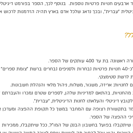
ד ארבעים חנויות פרטיות נוספות. בנוסף לכך, הספר בפורמט דיגיטלי 
טלית ״עברית״, ובכך נדאג שלכל אדם בארץ תהיה הזדמנות לרכוש או
ל?
 בת עד 400 עותקים של הספר.
שיווק פרטני לכ-40 חנויות פרטיות נבחרות ולסניפים נבחרים ברשת "צומת ספרים
 לרשת סטימצקי.
לחנויות: אריזה, משגור, משלוח, ניהול מלאי והנהלת חשבונות.
 מהחנויות, בהתאם למדיניות שלהן, לספרים שטרם נמכרו והעברתם ל
ובץ דיגיטלי והעלאתו לחנות הדיגיטלית, “עברית”.
ומד בתקשורת רצופה עם המחבר במשך כל תקופת ההפצה ומעדכן א
כי ההפצה של הספר.
שיתקבלו בפועל בחשבון הבנק של המו"ל, ככל שיתקבלו, ממכירות ה