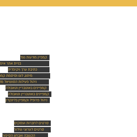
אתר ונכסים
דיגיטליים
קמפיין מודעות גוגל
בניית אתר אינ
כתיבת ערך ויקיפדיה
מיתוג, לוגו וסיסמת קמפי
ניהול פעילות הסושיאל מד
קמפיינים באוטבריין וטאבולה
קמפיינים באוטבריין וטאבולה
ניהול פרופיל וקמפיין בלינקדין
סרטים
סרטים לחברות ועסקים
סרטים לערוצי שידור
הקשבה ואבחון הסיפור