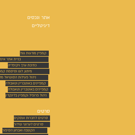
אתר ונכסים
דיגיטליים
קמפיין מודעות גוגל
בניית אתר אינ
כתיבת ערך ויקיפדיה
מיתוג, לוגו וסיסמת קמפי
ניהול פעילות הסושיאל מד
קמפיינים באוטבריין וטאבולה
קמפיינים באוטבריין וטאבולה
ניהול פרופיל וקמפיין בלינקדין
סרטים
סרטים לחברות ועסקים
סרטים לערוצי שידור
הקשבה ואבחון הסיפור