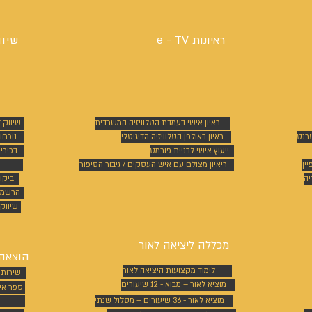
ראיונות e - TV
שיוו
ראיון אישי בעמדת הטלוויזיה המשרדית
שיווק 
טרנט
ראיון באולפן הטלוויזיה הדיגיטלי
נוכחו
ייעוץ אישי לבניית פורמט
בכירי
ין
ריאיון מצולם עם איש העסקים / גיבור הסיפור
יה
ביקו
הרשמה
שיווק 
מכללה ליציאה לאור
הוצאה 
לימוד מקצועות היציאה לאור
שירותי
מוציא לאור – מבוא - 12 שיעורים
ספר אי
מוציא לאור - 36 שיעורים – מסלול שנתי