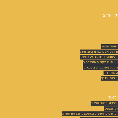
ק ויח"צ
דיגיטלי עצמאי
ת דיגטלית ברשתות החברתיות
 העיתונאים מיודעים על סיפורך
שלוש ביקורות מהמומחים
רת מקצועית מהטובים ביותר
 לתחרויות
דיגיטלי מקיף
לאור
 הפקה ותרגום ספרים
נטראקטיבי
מדפיסים ומפיצים בסטימצקי ובצומת ספרים