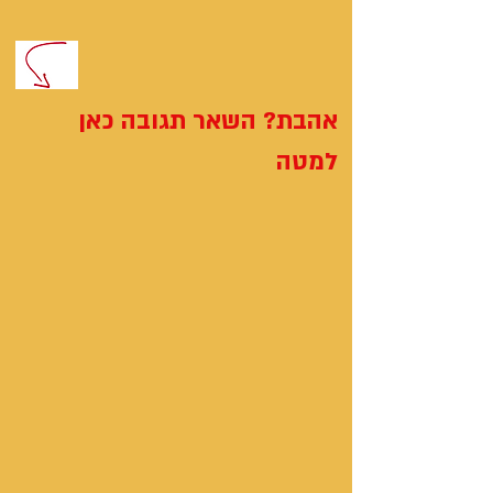
אהבת? השאר תגובה כאן
למטה