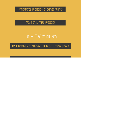
ניהול פרופיל וקמפיין בלינקדין
קמפיין מודעות גוגל
ראיונות e - TV
ראיון אישי בעמדת הטלוויזיה המשרדית
ראיון באולפן הטלוויזיה הדיגיטלי
ייעוץ אישי לבניית פורמט
ריאיון מצולם עם איש העסקים / גיבור הסיפור
הוצאה לאור
העלאת הספר לאמאזון כספר דיגיטלי