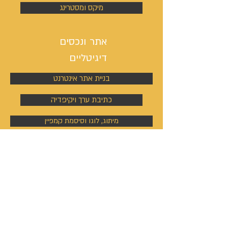
מיקס ומסטרינג
אתר ונכסים
דיגיטליים
בניית אתר אינטרנט
כתיבת ערך ויקיפדיה
מיתוג, לוגו וסיסמת קמפיין
ניהול פעילות הסושיאל מדיה
קמפיינים באוטבריין וטאבולה
קמפיינים באוטבריין וטאבולה
ניהול פרופיל וקמפיין בלינקדין