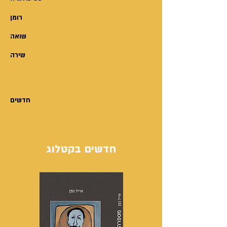
סיפורי חיים רבים הממחישים
רומן
תהליכים מורכבים של טיפול
והחלמה.עמיר פירני MSW, יליד
שואה
1959, נשוי ואב לשלוש בנות, מטפל
שירה
במכורים לסמים, מחבר הספר
"טראומה התמכרות וטראומה"
(2010). מנהל מזה עשרים שנה את
המרכז הטיפולי "רוטשילד 2" ואת
חדשים
מרכז היום העירוני, במִנהל לשירותים
חברתיים בתל-אביב-יפו.
חדשים בקטלוג