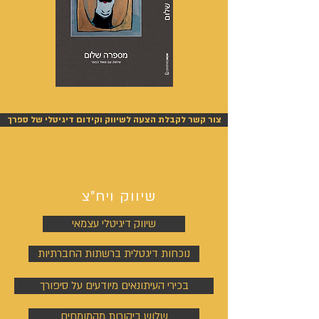
מספרה
אנשים
שלום
אחרונים
-
-
אייל
אייל
צור קשר לקבלת הצעה לשיווק וקידום דיגיטלי של ספרך
גפן
גפן
שיווק ויח"צ
שיווק דיגיטלי עצמאי
נוכחות דיגטלית ברשתות החברתיות
בכירי העיתונאים מיודעים על סיפורך
שלוש ביקורות מהמומחים