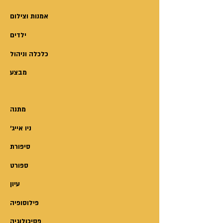
קסמים טרגי – נפגעי טראומה שפנו
לשימוש בסמים כדי לעמעם את
אמנות וצילום
תחושת הסבל והכאב הנפשי.
ילדים
הטיפול הייחודי מתמקד ביצירת מגע
מחודש של המטופל עם עולמו
כלכלה וניהול
הרגשי, לאחר שנים רבות של ניתוק
מבצע
רגשי ונפשי, שהביא לשיבוש כל
מעגלי החיים.זהו ספר מסע והדרכה
למטפלים ולמטופלים ולכל מי
מתנה
שמבקש להבין לעומק את עולמם
'ניו אייג
ואת סבלם של נפגעי טראומה
מכורים לסמים. הספר מיועד לאנשי
סיפורת
מקצוע, למטפלים, לאנשי חינוך
ספורט
שעוסקים באוכלוסייה זו, ולכל מי
עיון
שהנושא קרוב ללבו. הוא מעלה
קשת רחבה של כלי טיפול חדשניים,
פילוסופיה
תיאור התערבויות טיפוליות בליווי
פסיכולוגיה