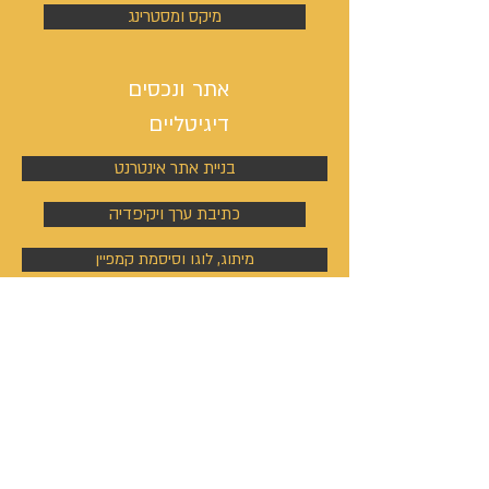
מיקס ומסטרינג
אתר ונכסים
דיגיטליים
בניית אתר אינטרנט
כתיבת ערך ויקיפדיה
מיתוג, לוגו וסיסמת קמפיין
ניהול פעילות הסושיאל מדיה
קמפיינים באוטבריין וטאבולה
קמפיינים באוטבריין וטאבולה
ניהול פרופיל וקמפיין בלינקדין