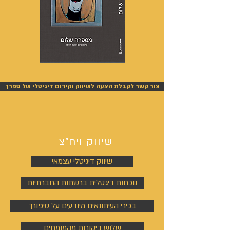
מספרה
אנשים
שלום
אחרונים
-
-
אייל
אייל
צור קשר לקבלת הצעה לשיווק וקידום דיגיטלי של ספרך
גפן
גפן
שיווק ויח"צ
שיווק דיגיטלי עצמאי
נוכחות דיגטלית ברשתות החברתיות
בכירי העיתונאים מיודעים על סיפורך
שלוש ביקורות מהמומחים