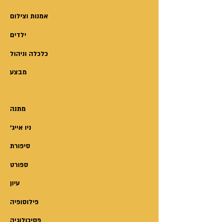
לשכיחותן של תופעות חמורות כגון
גילוי עריות, אונס, הטרדות מיניות,
אמנות וצילום
אלימות כלפי נשים, רצח נשים ומכירת
ילדים
נשים לעבדות מינית?
במבט רענן, חודר, מטלטל ומפתיע
כלכלה וניהול
בוחנת ד"ר קורין שחר מושגים
מבצע
ותיקים כמו נישואים, הורות, זוגיות,
דייטים ומיניות.
רובנו משוכנעים כי נשים בעולם
מתנה
המערבי בשנות האלפיים מתהלכות
'ניו אייג
בחופש מלא וכי יש להן בעלות
מוחלטת על גופן. האומנם?
סיפורת
ספורט
עיון
פילוסופיה
פסיכולוגיה