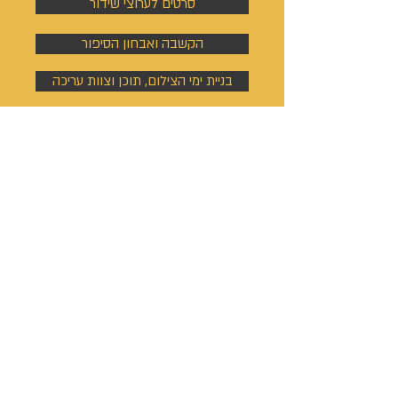
סרטים לערוצי שידור
הקשבה ואבחון הסיפור
בניית ימי הצילום, תוכן וצוות עריכה
צילום ראיונות בשטח
מיקס ומסטרינג
אתר ונכסים
דיגיטליים
בניית אתר אינטרנט
כתיבת ערך ויקיפדיה
מיתוג, לוגו וסיסמת קמפיין