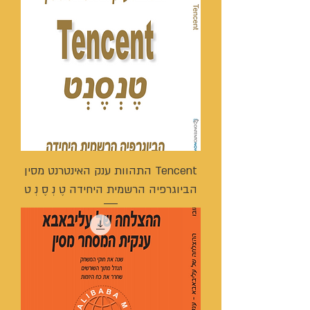
Tencent התהוות ענק האינטרנט מסין
הביוגרפיה הרשמית היחידה טֶ נְ סֶ נְ ט