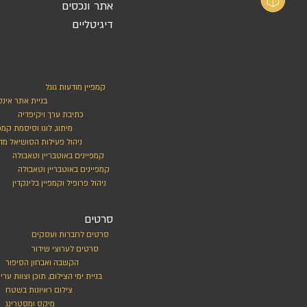
אתר ונכסים
דיגיטליים
קמפיין מודעות גוגל
בניית אתר אינ
כתיבת ערך ויקיפדיה
מיתוג, לוגו וסיסמת קמפי
ניהול פעילות הסושיאל מד
קמפיינים באוטבריין וטאבולה
קמפיינים באוטבריין וטאבולה
ניהול פרופיל וקמפיין בלינקדין
סרטים
סרטים לחברות ועסקים
סרטים לערוצי שידור
הקשבה ואבחון הסיפור
בניית ימי הצילום, תוכן וצוות ערי
צילום ראיונות בשטח
מיקס ומסטרינג