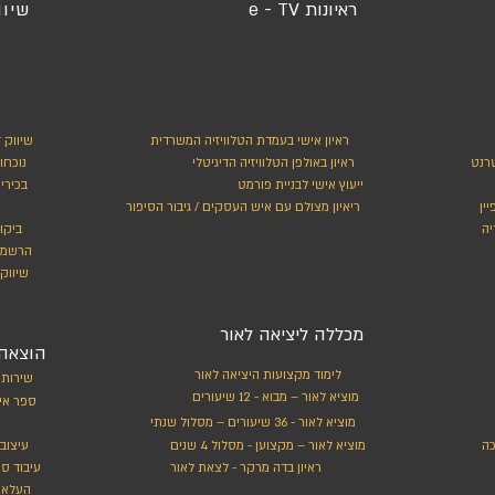
ראיונות e - TV
שיוו
ראיון אישי בעמדת הטלוויזיה המשרדית
שיווק 
טרנט
ראיון באולפן הטלוויזיה הדיגיטלי
נוכחו
ייעוץ אישי לבניית פורמט
בכירי
ין
ריאיון מצולם עם איש העסקים / גיבור הסיפור
יה
ביקו
הרשמה
שיווק 
מכללה ליציאה לאור
הוצאה 
לימוד מקצועות היציאה לאור
שירותי
מוציא לאור – מבוא - 12 שיעורים
ספר אי
מוציא לאור - 36 שיעורים – מסלול שנתי
כה
מוציא לאור – מקצוען - מסלול 4 שנים
עיצוב
ראיון בדה מרקר - לצאת לאור
עיבוד ס
העלאת 