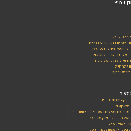
ק ויח"צ
דיגיטלי עצמאי
ת דיגטלית ברשתות החברתיות
 העיתונאים מיודעים על סיפורך
שלוש ביקורות מהמומחים
רת מקצועית מהטובים ביותר
 לתחרויות
דיגיטלי מקיף
לאור
 הפקה ותרגום ספרים
נטראקטיבי
מדפיסים ומפיצים בסטימצקי ובצומת ספרים
 והפקת אמצעי שיווק מודפסים
פרך לאפליקציה
הספר לאמאזון כספר דיגיטלי