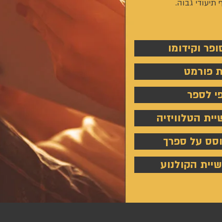
תיעודי גבוה.
ופר וקידומו
ית פורמט
פי לספר
ית הטלוויזיה
סס על ספרך
יית הקולנוע