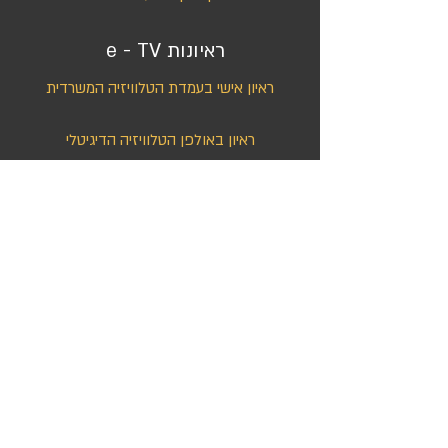
ראיונות e - TV
ראיון אישי בעמדת הטלוויזיה המשרדית
ראיון באולפן הטלוויזיה הדיגיטלי
ייעוץ אישי לבניית פורמט
ריאיון מצולם עם איש העסקים / גיבור הסיפור
הוצאה לאור
העלאת הספר לאמאזון כספר דיגיטלי
שירותי הפקה ותרגום ספרים
מדפיסים ומפיצים בסטימצקי ובצומת ספרים
מוציא לאור – מבוא - 12 שיעורים