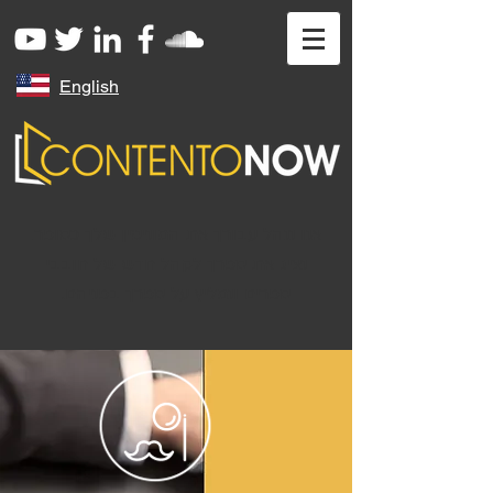
English
אנו ננהל עבורך את המוניטין שלך כסופר,
נציג את ספרך לקהל חדש של חובבי
ספרים ונמליץ על ספרך בפניהם.