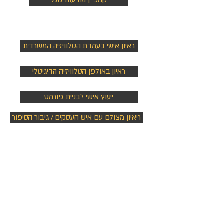
קמפיין מודעות גוגל
ראיונות e - TV
ראיון אישי בעמדת הטלוויזיה המשרדית
ראיון באולפן הטלוויזיה הדיגיטלי
ייעוץ אישי לבניית פורמט
ריאיון מצולם עם איש העסקים / גיבור הסיפור
הוצאה לאור
העלאת הספר לאמאזון כספר דיגיטלי
שירותי הפקה ותרגום ספרים
מדפיסים ומפיצים בסטימצקי ובצומת ספרים