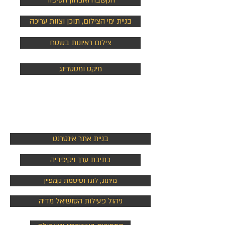
הקשבה ואבחון הסיפור
בניית ימי הצילום, תוכן וצוות עריכה
צילום ראיונות בשטח
מיקס ומסטרינג
אתר ונכסים
דיגיטליים
בניית אתר אינטרנט
כתיבת ערך ויקיפדיה
מיתוג, לוגו וסיסמת קמפיין
ניהול פעילות הסושיאל מדיה