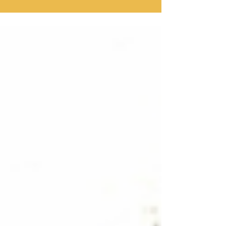
האישי, לצד פעילות קבוצת "קונטנטו נאו". זהו
סיכום ביניים ראשוני של 36 שנות שירות
בתקשורת, שהחלו במדינת ישראל אחרת, כשגר
צעיר במשרד החוץ בגיל 16 ובגלי צה"ל
ובטלוויזיה, לצד רבע מאה של פעילות קבוצת
קונטנטו נאו כבית סיפורי ליוצרים וסופרים בסין,
בארה"ב ובישראל. בתוך הרעש של המלחמה,