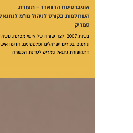
אוניברסיטת הרווארד - תעודת
השתלמות בקורס לניהול מו"מ לנתנאל
סמריק
בשנת 2007, לצד שורה של אישי מפתח, נושאי
ונותנים בכירים ישראלים ופלסטינים, הוזמן איש
התקשורת נתנאל סמריק לסדנת הכשרה
בקבוצה, בבוסטון באוניברסיטת הרווארד. |
סדנת "תכנון תרחישים" (Scenario Planning)
מטעם פרויקט המשא ומתן של אוניברסיטת
הרווארד Harvard Negotiation Project.
הסנדאות וההכשרות התקיימו בבוסטון בארה"
בקמפוס האוניברסיטה | באוסטריה | במזרח
ירושלים | ביוון