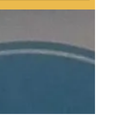
שהאמינו בי ותמכו בי"