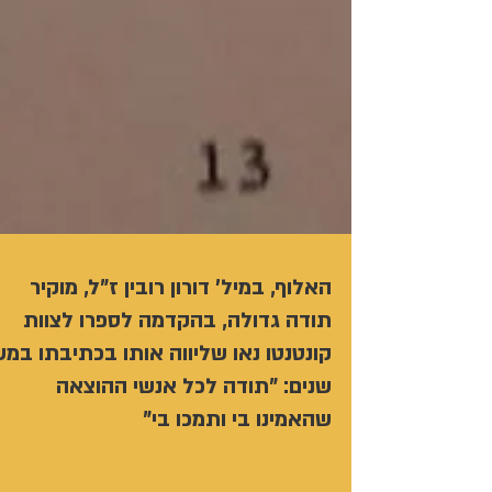
האלוף, במיל' דורון רובין ז"ל, מוקיר
תודה גדולה, בהקדמה לספרו לצוות
קונטנטו נאו שליווה אותו בכתיבתו במ
שנים: "תודה לכל אנשי ההוצאה