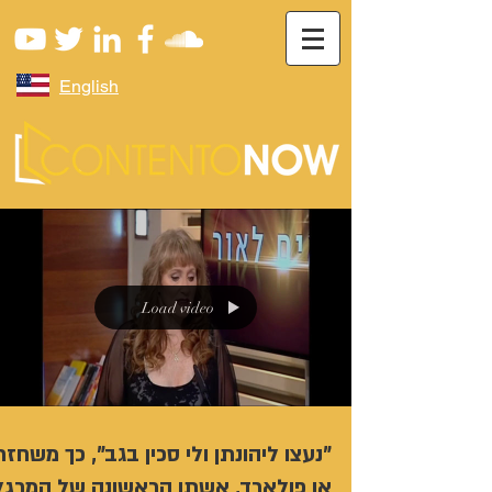
English
Load video
"נעצו ליהונתן ולי סכין בגב", כך משחז
אן פולארד, אשתו הראשונה של המרגל