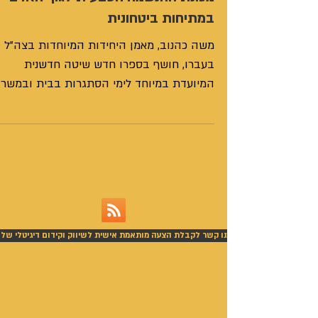
במתיחות ביטחונית
משה כהנוב, מאמן היחידות המיוחדות בצה"ל
בעברו, חושף בספרו חדש שיטה חדשנית
המיועדת במיוחד לימי הסתגרות בבית ובמשר
שכותרתה: "אימון קצוות-...
צור עימנו קשר לקבלת הצעה מותאמת אישית לשיווק וקידום דיגיטלי של 