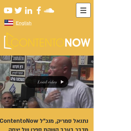
English
Load video
נתנאל סמריק, מנכ"ל ContentoNow
מדבר בערב השקת ספרו של יצחק