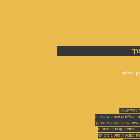
רך
ק ויח"צ
דיגיטלי עצמאי
ת דיגטלית ברשתות החברתיות
 העיתונאים מיודעים על סיפורך
שלוש ביקורות מהמומחים
רת מקצועית מהטובים ביותר