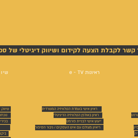
 קשר לקבלת הצעה לקידום ושיווק דיגיטלי של ספ
ראיונות e - TV
שיוו
ראיון אישי בעמדת הטלוויזיה המשרדית
שיווק 
טרנט
ראיון באולפן הטלוויזיה הדיגיטלי
נוכחו
ייעוץ אישי לבניית פורמט
בכירי
ין
ריאיון מצולם עם איש העסקים / גיבור הסיפור
יה
ביקו