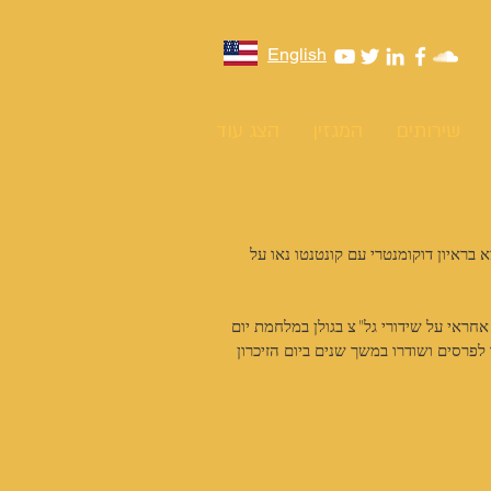
English
שירותים
המגזין
הצג עוד
 בראיון דוקומנטרי עם קונטנטו נאו על 
את הקריירה הרדיופונית שלו בגלי צה"ל בשנות ה 50, היה אחראי על שידורי גל"צ בגולן במלחמת יום 
פרסים ושודרו במשך שנים ביום הזיכרון 