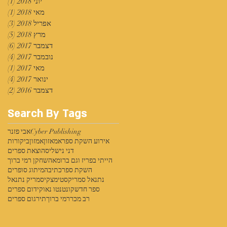
יוני 2018
(1)
פוס
מאי 2018
(1)
פוס
אפריל 2018
(3)
3 פוסטים
מרץ 2018
(5)
5 פוסטים
דצמבר 2017
(6)
6 פוסטים
נובמבר 2017
(4)
4 פוסטים
מאי 2017
(1)
פוס
ינואר 2017
(4)
4 פוסטים
דצמבר 2016
(2)
2 פוסטים
Search By Tags
Cyber Publishing
אבי פזנר
אירוע השקת ספר
אמאזון
אמזון
ביקורות
דני נישליס
הוצאת ספרים
הייתי בפריז וגם ברומא
השחקן רמי ברוך
השקת ספר
כתיבה
מיתוג סופרים
נתנאל סמריק
סטימצקי
סמריק נתנאל
ספר חדש
קונטנטו נאו
קידום ספרים
רב מכר
רמי ברוך
תירגום ספרים