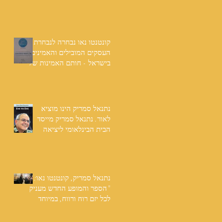
שנים: "תודה לכל אנשי
ההוצאה שהאמינו בי ותמכו
בי"
קונטנטו נאו נבחרה לנבחרת
העסקים המובילים והאמינים
בישראל - חותם האמינות של
חברת הדרוג הבינלאומית
Dun & Bradstreet
נתנאל סמריק הינו מוציא
לאור. נתנאל סמריק מייסד
הבית הבינלאומי ליציאה
לאור, קונטנטו נאו ומעניק
שירותי יציאה לאור ליוצרים
המבקשים לספר את סיפור
הניצחון של חייהם
נתנאל סמריק, קונטנטו נאו:
"הספר והמופע החדש מעניק
לכל יזם רוח ורווח, במיוחד
בעידן החדש"