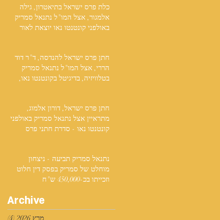
כלת פרס ישראל בתיאטרון, גילה
אלמגור, אצל המו"ל נתנאל סמריק
באולפני קונטנטו נאו יוצאת לאור
חתן פרס ישראל להנדסה, ד"ר דוד
הררי, אצל המו"ל נתנאל סמריק
בטלוויזיה, בדיגיטל בקונטנטו נאו,
ובספר
חתן פרס ישראל, דורון אלמוג,
מתראיין אצל נתנאל סמריק באולפני
קונטנטו נאו - סדרת חתני פרס
ישראל יוצאת לאור
נתנאל סמריק תביעה - ניצחון
מוחלט של סמריק בפסק דין חלוט
וזכייתו בכ-450,000 ש"ח
Archive
מרץ 2026
(4)
4 פוסטים