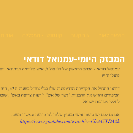
הוצאה לאור
צור קשר
קונטנטו - המכללה
אודות
המבזק היומי-עמנואל דודאי
עמנואל דודאי - הכתב הראשון של גלי צה"ל, איש טלוויזיה ועיתונאי, יוצא
פועלו וחייו. 
דודאי התחיל 
הכיפורים והגיש את התכניות "גשר של אש" ו"רעות צרופה באש", שזכו ל
לחללי מערכות ישראל. 
אם גם לכם יש סיפור אישי מעניין שלחו לנו הודעה ונמשיך משם.
https://www.youtube.com/watch?v=Cbvt45XDA2k