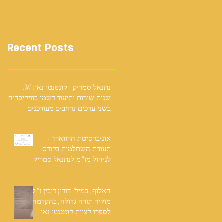
Recent Posts
נתנאל סמריק | קונטנטו נאו: 36
שנות שירות ותיעוד רשמי בוויקיפדיה
בשני ערכים נרחבים מעודכנים
אוניברסיטת הרווארד -
תעודת השתלמות בקורס
לניהול מו"מ לנתנאל סמריק
האלוף, במיל' דורון רובין ז"ל,
מוקיר תודה גדולה, בהקדמה
לספרו לצוות קונטנטו נאו
שליווה אותו בכתיבתו במשך